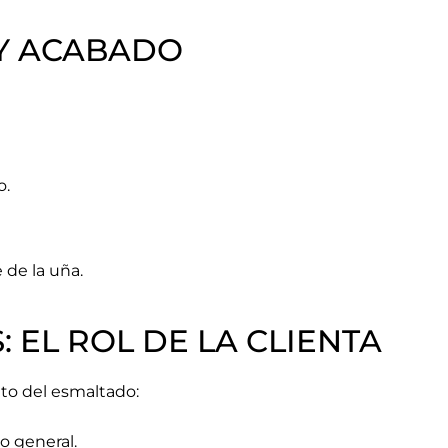
 Y ACABADO
o.
 de la uña.
 EL ROL DE LA CLIENTA
to del esmaltado:
o general.