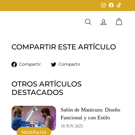
Instagram
Facebook
TikTok
Buscar
Cuenta
Carrit
COMPARTIR ESTE ARTÍCULO
Compartir
Tuitear
Compartir
Compartir
en
en
Facebook
Twitter
OTROS ARTÍCULOS
DESTACADOS
Salón de Manicura: Diseño
Funcional y con Estilo
18 JUN 2025
Mobiliario