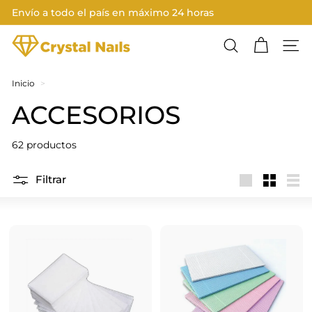
Ir
Envío a todo el país en máximo 24 horas
directamente
Diapositivas
al
C
pausa
contenido
Buscar
Nave
R
Y
Inicio
>
S
ACCESORIOS
T
A
62 productos
L
N
Filtrar
Large
Small
List
A
I
L
S