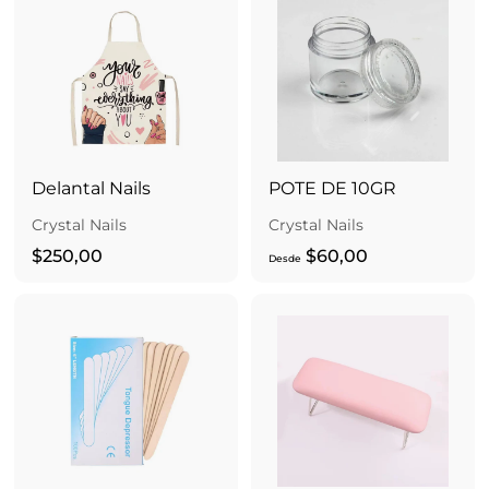
,
,
0
0
0
0
Delantal Nails
POTE DE 10GR
Crystal Nails
Crystal Nails
$
D
$250,00
$60,00
Desde
2
e
5
s
0
d
,
e
0
$
0
6
0
,