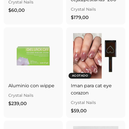
Crystal Nails
0
Crystal Nails
$
$60,00
6
$
$179,00
0
1
,
7
0
9
0
,
0
0
AGOTADO
Aluminio con wippe
Iman para cat eye
corazon
Crystal Nails
Crystal Nails
$
$239,00
2
$
$59,00
3
5
9
9