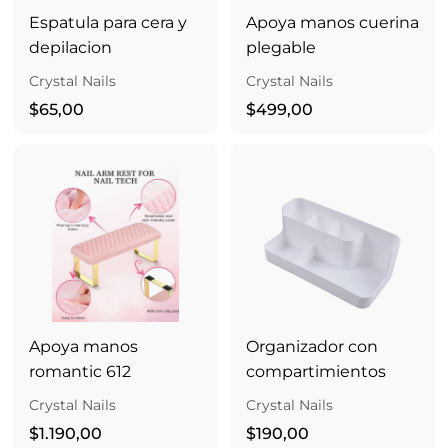
0
Espatula para cera y
Apoya manos cuerina
0
depilacion
plegable
Crystal Nails
Crystal Nails
$
$
$65,00
$499,00
6
4
5
9
,
9
0
,
0
0
0
Apoya manos
Organizador con
romantic 612
compartimientos
Crystal Nails
Crystal Nails
$
$
$1.190,00
$190,00