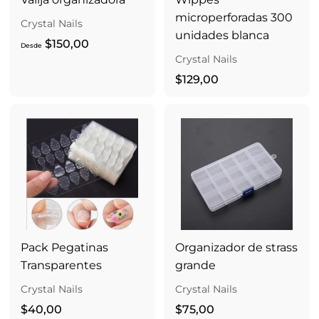
microperforadas 300
Crystal Nails
unidades blanca
D
$150,00
Desde
Crystal Nails
e
s
$
$129,00
d
1
e
2
$
9
1
,
5
0
0
0
,
0
0
Pack Pegatinas
Organizador de strass
Transparentes
grande
Crystal Nails
Crystal Nails
$
$
$40,00
$75,00