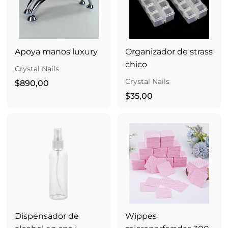
0
Apoya manos luxury
Organizador de strass
chico
Crystal Nails
Crystal Nails
$
$890,00
8
$
$35,00
9
3
0
5
,
,
0
0
0
0
Dispensador de
Wippes