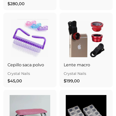
$
3
$280,00
2
9
8
,
0
0
,
0
0
0
Cepillo saca polvo
Lente macro
Crystal Nails
Crystal Nails
$
$
$45,00
$199,00
4
1
5
9
,
9
0
,
0
0