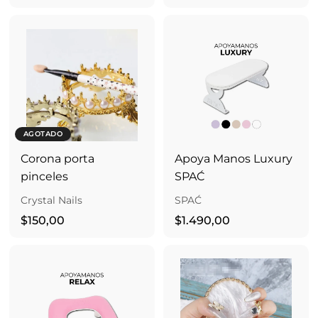
4
7
0
5
,
,
0
0
0
0
AGOTADO
Corona porta
Apoya Manos Luxury
pinceles
SPAĆ
Crystal Nails
SPAĆ
$
$
$150,00
$1.490,00
1
1
5
.
0
4
,
9
0
0