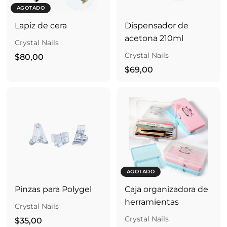
AGOTADO
Lapiz de cera
Dispensador de
acetona 210ml
Crystal Nails
Crystal Nails
$
$80,00
8
$
$69,00
0
6
,
9
0
,
0
0
0
AGOTADO
Pinzas para Polygel
Caja organizadora de
herramientas
Crystal Nails
Crystal Nails
$
$35,00