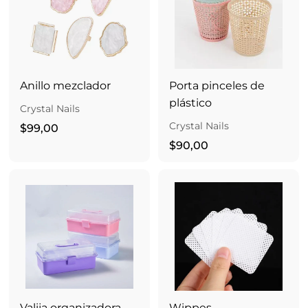
0
0
Anillo mezclador
Porta pinceles de
plástico
Crystal Nails
Crystal Nails
$
$99,00
9
$
$90,00
9
9
,
0
0
,
0
0
0
Valija organizadora
Wippes