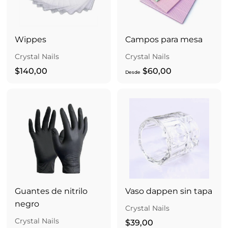
Wippes
Campos para mesa
Crystal Nails
Crystal Nails
$
D
$140,00
$60,00
Desde
1
e
4
s
0
d
,
e
0
$
0
6
0
,
0
Guantes de nitrilo
Vaso dappen sin tapa
0
negro
Crystal Nails
Crystal Nails
$
$39,00