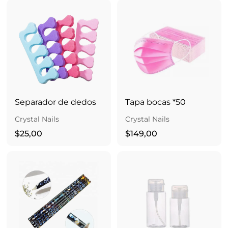
5
0
,
,
0
0
0
0
Separador de dedos
Tapa bocas *50
Crystal Nails
Crystal Nails
$
$
$25,00
$149,00
2
1
5
4
,
9
0
,
0
0
0