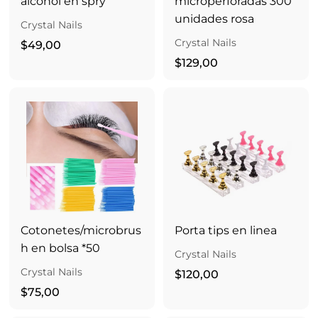
alcohol en spry
microperforadas 300
unidades rosa
Crystal Nails
Crystal Nails
$
$49,00
4
$
$129,00
9
1
,
2
0
9
0
,
0
0
Cotonetes/microbrus
Porta tips en linea
h en bolsa *50
Crystal Nails
Crystal Nails
$
$120,00
$
1
$75,00
7
2