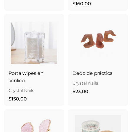
3
$
$160,00
5
1
,
6
0
0
0
,
0
0
Porta wipes en
Dedo de práctica
acrilico
Crystal Nails
Crystal Nails
$
$23,00
$
2
$150,00
1
3
5
,
0
0
,
0