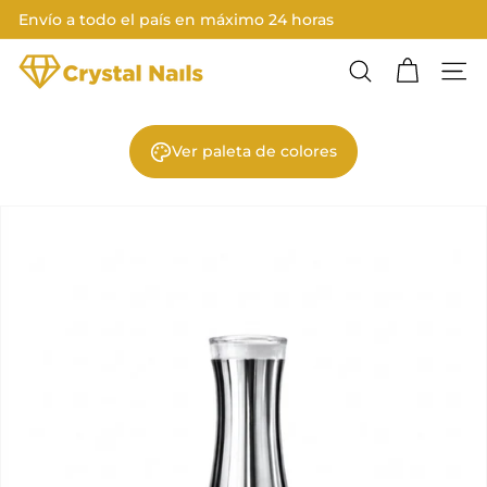
Ir
Envío a todo el país en máximo 24 horas
directamente
Diapositivas
al
C
pausa
contenido
Buscar
Nave
R
Y
Ver paleta de colores
S
T
A
L
N
A
I
L
S