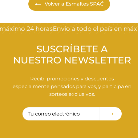
$
Volver a Esmaltes SPAĆ
3
9
0
 máximo 24 horas
Envío a todo el país en máxi
,
0
SUSCRÍBETE A
0
NUESTRO NEWSLETTER
Recibí promociones y descuentos
especialmente pensados para vos, y participa en
sorteos exclusivos.
Tu
Suscribir
correo
electrónico