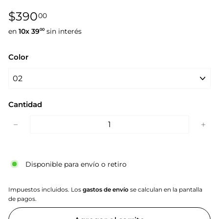
Precio
$390,00
$390
00
habitual
en
10x
39
sin interés
00
Color
Cantidad
−
+
Disponible para envío o retiro
Impuestos incluidos. Los
gastos de envío
se calculan en la pantalla
de pagos.