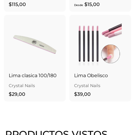
$
D
$115,00
$15,00
Desde
1
e
1
s
5
d
,
e
0
$
0
1
5
,
0
Lima clasica 100/180
Lima Obelisco
0
Crystal Nails
Crystal Nails
$
$
$29,00
$39,00
2
3
9
9
,
,
0
0
PRODUCTOS VISTOS
0
0