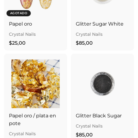
AGOTADO
Papel oro
Glitter Sugar White
Crystal Nails
Crystal Nails
$
$
$25,00
$85,00
2
8
5
5
,
,
0
0
0
0
Papel oro / plata en
Glitter Black Sugar
pote
Crystal Nails
Crystal Nails
$
$85,00