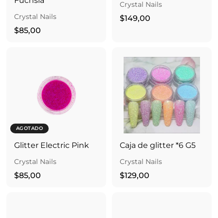
Fuchsia
Crystal Nails
Crystal Nails
$
$149,00
$
1
$85,00
8
4
5
9
,
,
0
0
0
0
AGOTADO
Glitter Electric Pink
Caja de glitter *6 G5
Crystal Nails
Crystal Nails
$
$
$85,00
$129,00
8
1
5
2
,
9