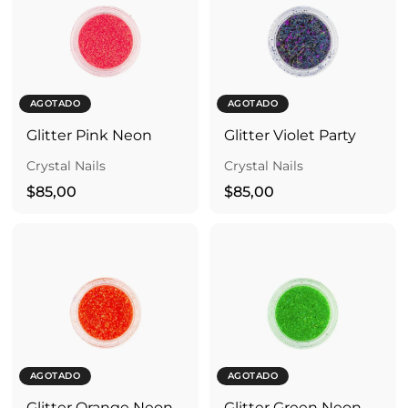
0
,
0
0
0
AGOTADO
AGOTADO
Glitter Pink Neon
Glitter Violet Party
Crystal Nails
Crystal Nails
$
$
$85,00
$85,00
8
8
5
5
,
,
0
0
0
0
AGOTADO
AGOTADO
Glitter Orange Neon
Glitter Green Neon