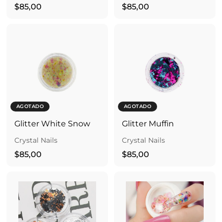
$
$
$85,00
$85,00
8
8
5
5
,
,
0
0
0
0
AGOTADO
AGOTADO
Glitter White Snow
Glitter Muffin
Crystal Nails
Crystal Nails
$
$
$85,00
$85,00
8
8
5
5
,
,
0
0
0
0