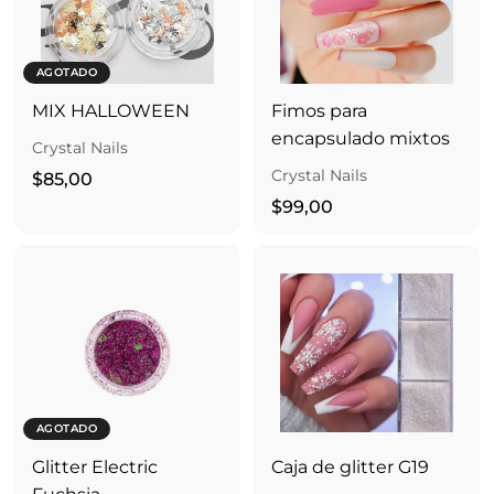
AGOTADO
MIX HALLOWEEN
Fimos para
encapsulado mixtos
Crystal Nails
Crystal Nails
$
$85,00
8
$
$99,00
5
9
,
9
0
,
0
0
0
AGOTADO
Glitter Electric
Caja de glitter G19