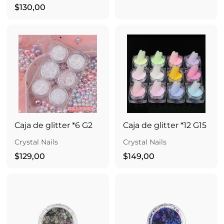
$
8
$130,00
1
5
3
,
0
0
,
0
0
0
Caja de glitter *6 G2
Caja de glitter *12 G15
Crystal Nails
Crystal Nails
$
$
$129,00
$149,00
1
1
2
4
9
9
,
,
0
0