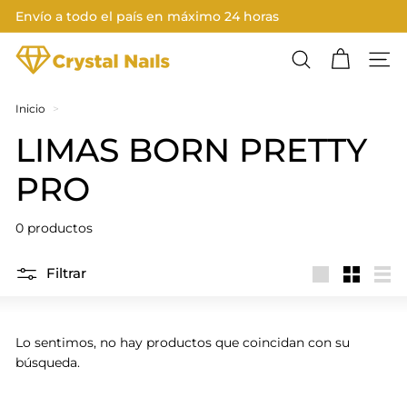
Ir
Envío a todo el país en máximo 24 horas
directamente
Diapositivas
al
C
pausa
contenido
Buscar
Nave
R
Y
Inicio
>
S
LIMAS BORN PRETTY
T
PRO
A
L
0 productos
N
A
Filtrar
I
Large
Small
List
L
S
Lo sentimos, no hay productos que coincidan con su
búsqueda.