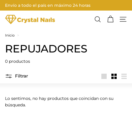
Ir
Envío a todo el país en máximo 24 horas
directamente
Diapositivas
al
C
pausa
contenido
Buscar
Nave
R
Y
Inicio
>
S
REPUJADORES
T
A
0 productos
L
N
Filtrar
Large
Small
List
A
I
Lo sentimos, no hay productos que coincidan con su
L
búsqueda.
S