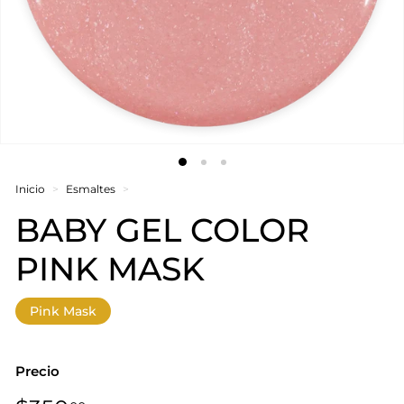
Inicio
>
Esmaltes
>
BABY GEL COLOR
PINK MASK
Pink Mask
Precio
Precio