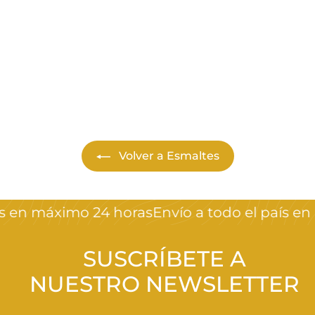
mask
Pink Mask
$
$350
00
3
5
0
,
0
Volver a Esmaltes
0
en máximo 24 horas
Envío a todo el país en m
SUSCRÍBETE A
NUESTRO NEWSLETTER