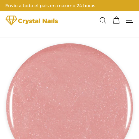
Ir
Envío a todo el país en máximo 24 horas
directamente
Diapositivas
al
C
pausa
contenido
Buscar
Nave
R
Y
S
T
A
L
N
A
I
L
S