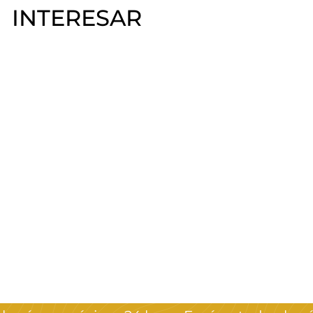
INTERESAR
Aerógrafo
Inalámbrica
Crystal Nails
$
$1.590
00
1
.
5