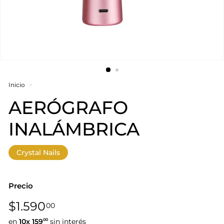
Inicio
>
AERÓGRAFO
INALÁMBRICA
Crystal Nails
Precio
Precio
$1.590,00
$1.590
00
habitual
en
10x
159
sin interés
00