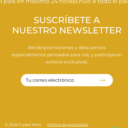
l país en máximo 24 horas
Envío a todo el paí
9
0
,
SUSCRÍBETE A
0
NUESTRO NEWSLETTER
0
Recibí promociones y descuentos
especialmente pensados para vos, y participa en
sorteos exclusivos.
Tu
Suscribir
correo
electrónico
© 2026 Crystal Nails
Política de privacidad