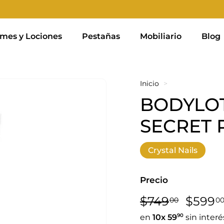
mes y Lociones
Pestañas
Mobiliario
Blog
Inicio
>
BODYLOT
SECRET 
Crystal Nails
Precio
Precio
Precio
$749,0
$749
$599
00
0
habitual
de
90
en
10x
59
sin interé
oferta