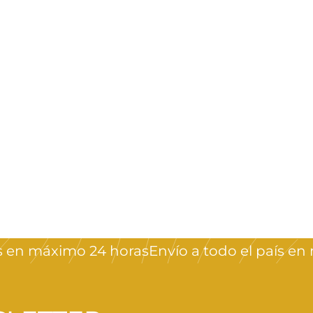
en máximo 24 horas
Envío a todo el país en m