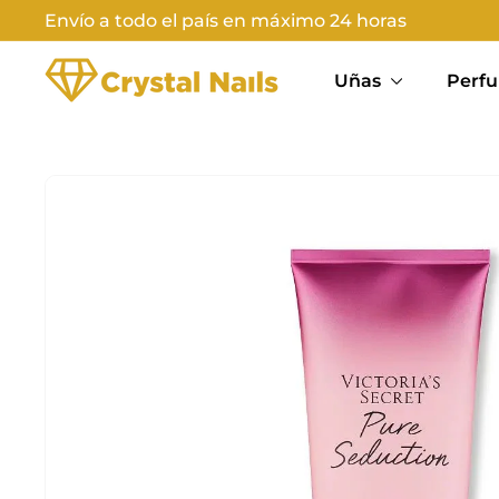
Ir
Envío a todo el país en máximo 24 horas
directamente
Diapositivas
C
al
pausa
Uñas
Perfu
contenido
R
Y
S
T
A
L
N
A
I
L
S