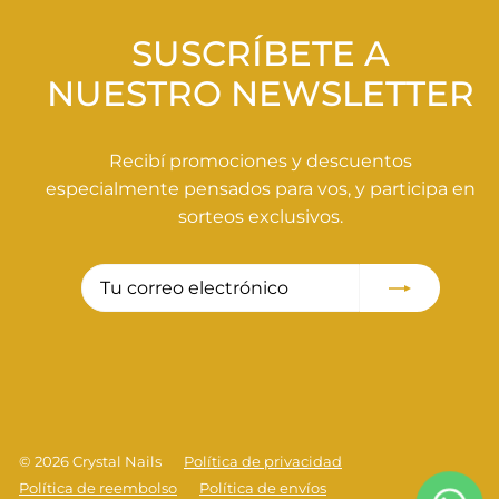
0
d
h
SUSCRÍBETE A
e
a
o
b
NUESTRO NEWSLETTER
f
i
e
t
r
u
Recibí promociones y descuentos
t
a
especialmente pensados para vos, y participa en
a
l
sorteos exclusivos.
Tu
Suscribir
correo
electrónico
© 2026 Crystal Nails
Política de privacidad
Política de reembolso
Política de envíos