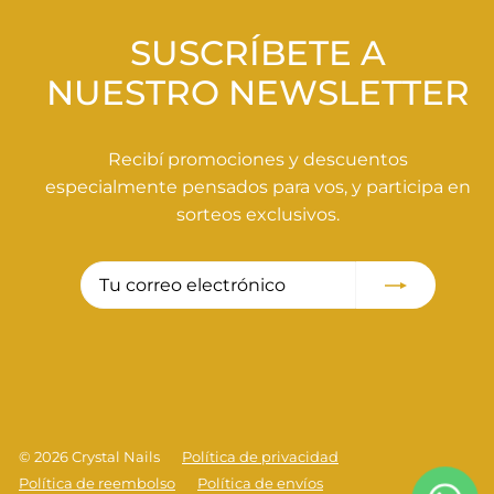
0
SUSCRÍBETE A
NUESTRO NEWSLETTER
Recibí promociones y descuentos
especialmente pensados para vos, y participa en
sorteos exclusivos.
Tu
Suscribir
correo
electrónico
© 2026 Crystal Nails
Política de privacidad
Política de reembolso
Política de envíos