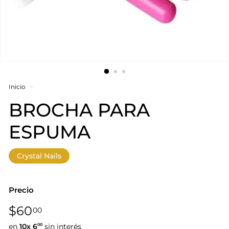
Inicio
>
BROCHA PARA
ESPUMA
Crystal Nails
Precio
Precio
$60,00
$60
00
habitual
en
10x
6
sin interés
00