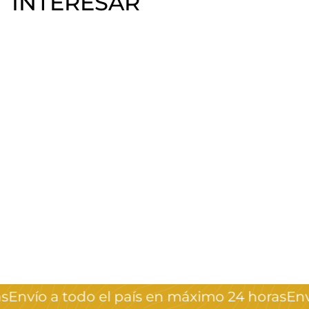
INTERESAR
Brocha para
espuma
Crystal Nails
$
$60
00
6
0
,
Envío a todo el país en máximo 24 horas
Enví
0