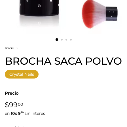
Inicio
>
BROCHA SACA POLVO
Crystal Nails
Precio
Precio
$99,00
$99
00
habitual
en
10x
9
sin interés
90