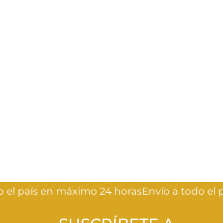
Brocha saca polvo
Crystal Nails
$
$99
00
9
9
,
el país en máximo 24 horas
Envío a todo el p
0
0