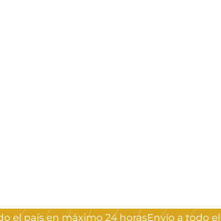
AGOTADO
Caja de joyas
armas *12
Crystal Nails
$
$280
00
2
8
0
el país en máximo 24 horas
Envío a todo el p
,