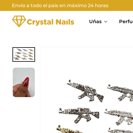
Ir
Envío a todo el país en máximo 24 horas
directamente
Diapositivas
C
al
pausa
Uñas
Perfu
contenido
R
Y
S
T
A
L
N
A
I
L
S