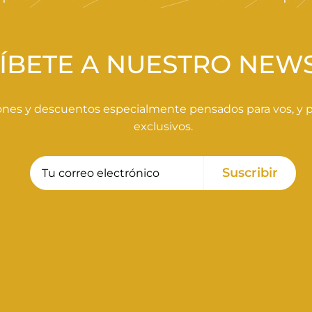
ÍBETE A NUESTRO NEW
nes y descuentos especialmente pensados para vos, y pa
exclusivos.
Tu
Suscribir
Suscribir
correo
electrónico