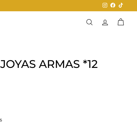
Instagram
Facebook
TikTok
Buscar
Cuenta
Carrit
 JOYAS ARMAS *12
0
s