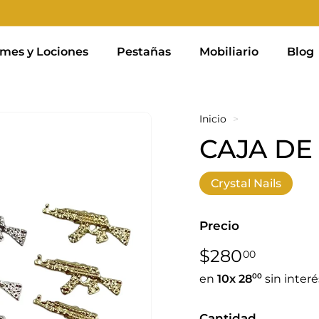
mes y Lociones
Pestañas
Mobiliario
Blog
Inicio
>
CAJA DE
Crystal Nails
Precio
Precio
$280,0
$280
00
habitual
00
en
10x
28
sin interé
Cantidad