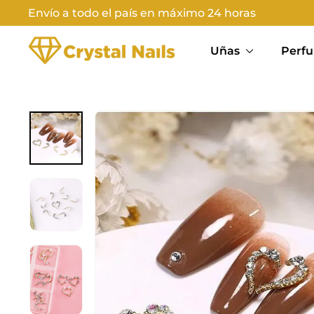
Ir
Envío a todo el país en máximo 24 horas
directamente
Diapositivas
C
al
pausa
Uñas
Perfu
contenido
R
Y
S
T
A
L
N
A
I
L
S