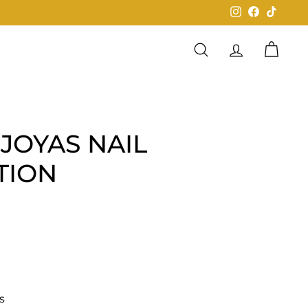
Instagram
Facebook
TikTok
Buscar
Cuenta
Carrit
 JOYAS NAIL
TION
0
s