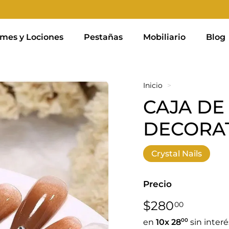
mes y Lociones
Pestañas
Mobiliario
Blog
Inicio
>
CAJA DE
DECORA
Crystal Nails
Precio
Precio
$280,0
$280
00
habitual
00
en
10x
28
sin interé