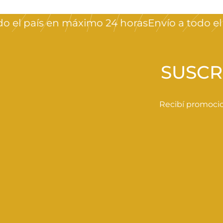
0
l país en máximo 24 horas
Envío a todo el pa
,
0
0
SUSCR
Recibí promocio