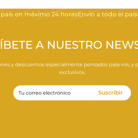
ís en máximo 24 horas
Envío a todo el país en
ÍBETE A NUESTRO NEW
nes y descuentos especialmente pensados para vos, y pa
exclusivos.
Tu
Suscribir
Suscribir
correo
electrónico