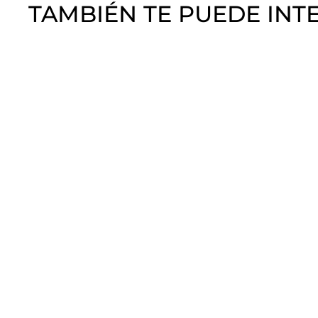
TAMBIÉN TE PUEDE INT
Caja de joyas Nail
Decoration
Crystal Nails
$
$280
00
2
8