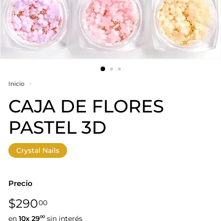
Inicio
>
CAJA DE FLORES
PASTEL 3D
Crystal Nails
Precio
Precio
$290,00
$290
00
habitual
en
10x
29
sin interés
00