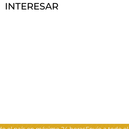
INTERESAR
AGOTADO
Caja de flores
pastel 3D
Crystal Nails
$
$290
00
2
9
0