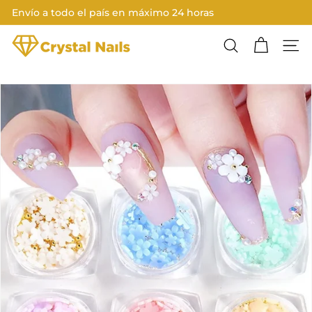
Ir
Envío a todo el país en máximo 24 horas
directamente
Diapositivas
al
C
pausa
contenido
Buscar
Nave
R
Y
S
T
A
L
N
A
I
L
S