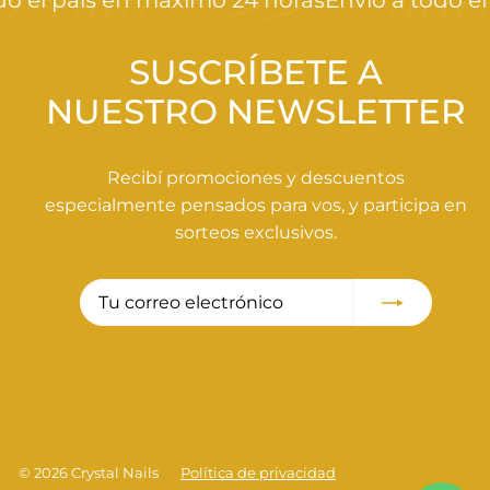
 el país en máximo 24 horas
Envío a todo el 
,
0
0
SUSCRÍBETE A
NUESTRO NEWSLETTER
Recibí promociones y descuentos
especialmente pensados para vos, y participa en
sorteos exclusivos.
Tu
Suscribir
correo
electrónico
© 2026 Crystal Nails
Política de privacidad