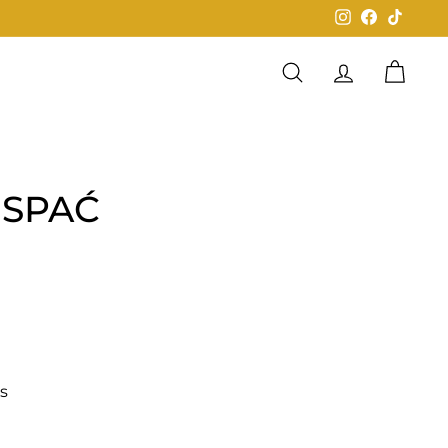
Instagram
Facebook
TikTok
Buscar
Cuenta
Carrit
 SPAĆ
0
és