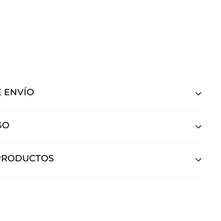
libre SPAĆ
AĆ
$990,00
990
00
 ENVÍO
GO
PRODUCTOS