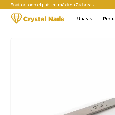
Ir
Envío a todo el país en máximo 24 horas
directamente
Diapositivas
C
al
pausa
Uñas
Perfu
contenido
R
Y
S
T
A
L
N
A
I
L
S