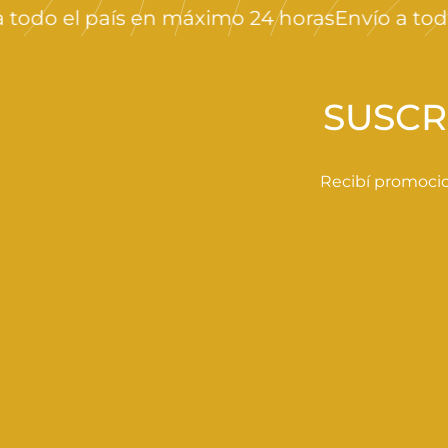
do el país en máximo 24 horas
Envío a todo e
,
0
0
SUSCR
Recibí promocio