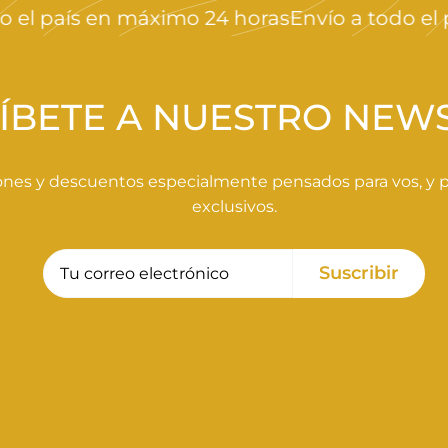
l país en máximo 24 horas
Envío a todo el pa
ÍBETE A NUESTRO NEW
nes y descuentos especialmente pensados para vos, y pa
exclusivos.
Tu
Suscribir
Suscribir
correo
electrónico