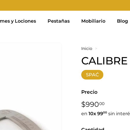
mes y Lociones
Pestañas
Mobiliario
Blog
Inicio
>
CALIBRE
SPAĆ
Precio
Precio
$990,0
$990
00
habitual
00
en
10x
99
sin inter
Cantidad