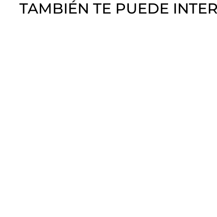
TAMBIÉN TE PUEDE INTE
Calibre SPAĆ
SPAĆ
$
$990
00
9
9
0