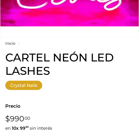
Inicio
>
CARTEL NEÓN LED
LASHES
Crystal Nails
Precio
Precio
$990,00
$990
00
habitual
en
10x
99
sin interés
00