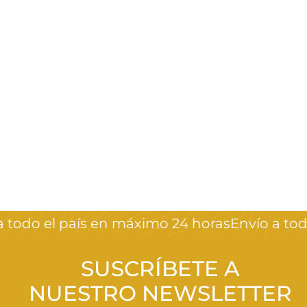
Cartel neón led
Lashes
Crystal Nails
$
$990
00
9
9
0
todo el país en máximo 24 horas
Envío a todo 
,
0
0
SUSCRÍBETE A
NUESTRO NEWSLETTER