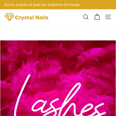
Ir
Envío a todo el país en máximo 24 horas
directamente
Diapositivas
al
C
pausa
contenido
Buscar
Nave
R
Y
S
T
A
L
N
A
I
L
S