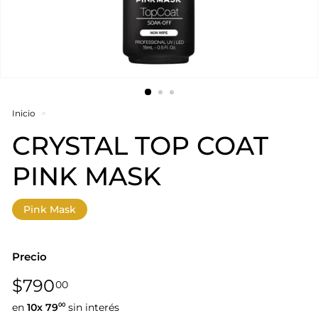
Inicio
>
CRYSTAL TOP COAT
PINK MASK
Pink Mask
Precio
Precio
$790,00
$790
00
habitual
en
10x
79
sin interés
00