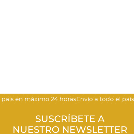
Crystal Top Coat
Pink Mask
Pink Mask
$
$790
00
7
9
0
 país en máximo 24 horas
Envío a todo el país
,
0
0
SUSCRÍBETE A
NUESTRO NEWSLETTER