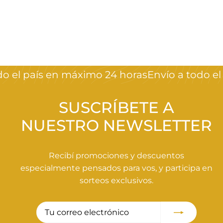
Pink Mask
$
$1.520
00
1
.
5
 el país en máximo 24 horas
Envío a todo el 
2
0
,
SUSCRÍBETE A
0
NUESTRO NEWSLETTER
0
Recibí promociones y descuentos
especialmente pensados para vos, y participa en
sorteos exclusivos.
Tu
Suscribir
correo