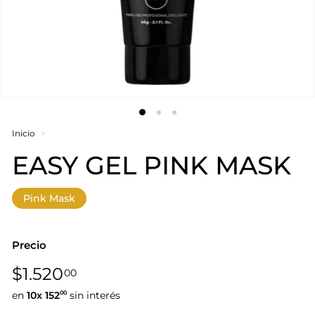
Inicio
>
EASY GEL PINK MASK
Pink Mask
Precio
Precio
$1.520,00
$1.520
00
habitual
en
10x
152
sin interés
00