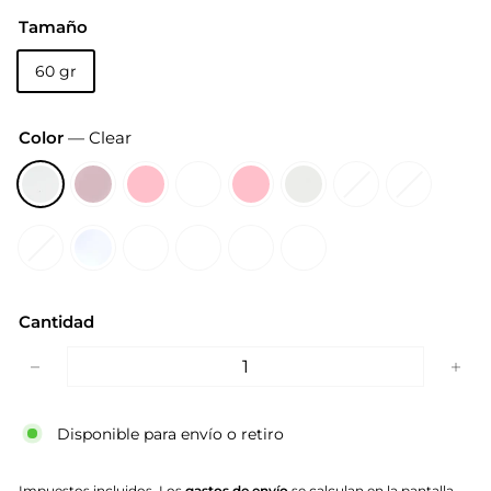
Tamaño
60 gr
Color
—
Clear
Cantidad
−
+
Disponible para envío o retiro
Impuestos incluidos. Los
gastos de envío
se calculan en la pantalla