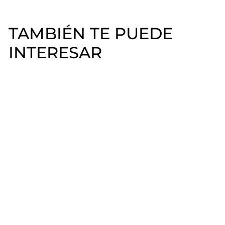
TAMBIÉN TE PUEDE
INTERESAR
Fast Gel 60ml Rêve
Nails
Rêve Nails
$
$1.590
00