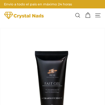
Ir
Envío a todo el país en máximo 24 horas
directamente
Diapositivas
al
C
pausa
contenido
Buscar
Nave
R
Y
S
T
A
L
N
A
I
L
S