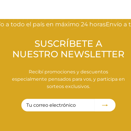
1
.
5
 a todo el país en máximo 24 horas
Envío a to
9
0
,
SUSCRÍBETE A
0
NUESTRO NEWSLETTER
0
Recibí promociones y descuentos
especialmente pensados para vos, y participa en
sorteos exclusivos.
Tu
Suscribir
correo
electrónico