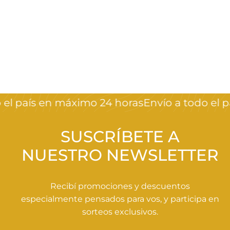
Fimos de navidad
Crystal Nails
$
$130
00
1
3
0
el país en máximo 24 horas
Envío a todo el pa
,
0
0
SUSCRÍBETE A
NUESTRO NEWSLETTER
Recibí promociones y descuentos
especialmente pensados para vos, y participa en
sorteos exclusivos.