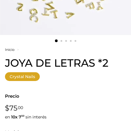
Inicio
>
JOYA DE LETRAS *2
Crystal Nails
Precio
Precio
$75,00
$75
00
habitual
en
10x
7
sin interés
50