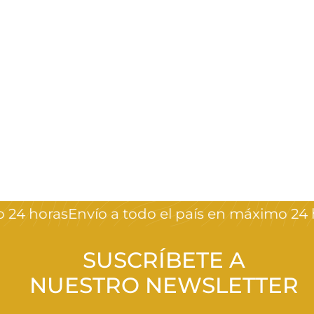
Joya de letras *2
Crystal Nails
$
$75
00
7
5
,
24 horas
Envío a todo el país en máximo 24 h
0
0
SUSCRÍBETE A
NUESTRO NEWSLETTER