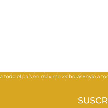
AGOTADO
JOYA ROSAS *2
Crystal Nails
$
$50
00
5
0
,
odo el país en máximo 24 horas
Envío a todo e
0
0
SUSCR