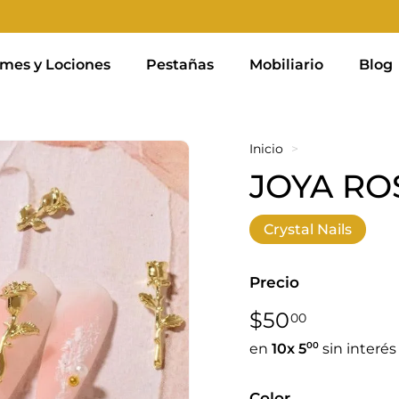
mes y Lociones
Pestañas
Mobiliario
Blog
Inicio
>
JOYA RO
Crystal Nails
Precio
Precio
$50,00
$50
00
habitual
00
en
10x
5
sin interés
Color