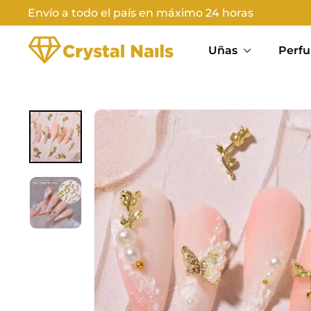
Ir
Envío a todo el país en máximo 24 horas
directamente
Diapositivas
C
al
pausa
Uñas
Perfu
contenido
R
Y
S
T
A
L
N
A
I
L
S