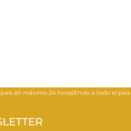
ís en máximo 24 horas
Envío a todo el país e
SLETTER