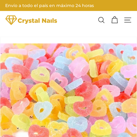
Ir
Envío a todo el país en máximo 24 horas
directamente
Diapositivas
al
C
pausa
contenido
Buscar
Nave
R
Y
S
T
A
L
N
A
I
L
S