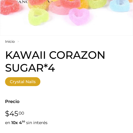
Inicio
>
KAWAII CORAZON
SUGAR*4
Crystal Nails
Precio
Precio
$45,00
$45
00
habitual
en
10x
4
sin interés
50