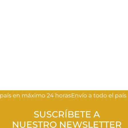
KAWAII CORAZON
SUGAR*4
Crystal Nails
$
$45
00
4
5
,
aís en máximo 24 horas
Envío a todo el país 
0
0
SUSCRÍBETE A
NUESTRO NEWSLETTER