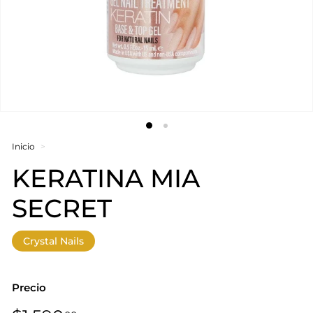
Inicio
>
KERATINA MIA
SECRET
Crystal Nails
Precio
Precio