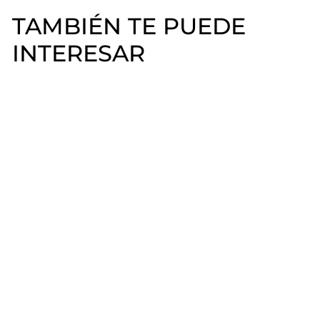
TAMBIÉN TE PUEDE
INTERESAR
Keratina Mia Secret
Crystal Nails
$
$1.590
00
1
.