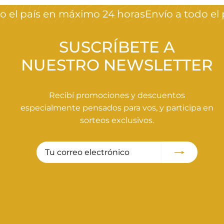
5
 el país en máximo 24 horas
Envío a todo el 
9
0
,
SUSCRÍBETE A
0
NUESTRO NEWSLETTER
0
Recibí promociones y descuentos
especialmente pensados para vos, y participa en
sorteos exclusivos.
Tu
Suscribir
correo
electrónico