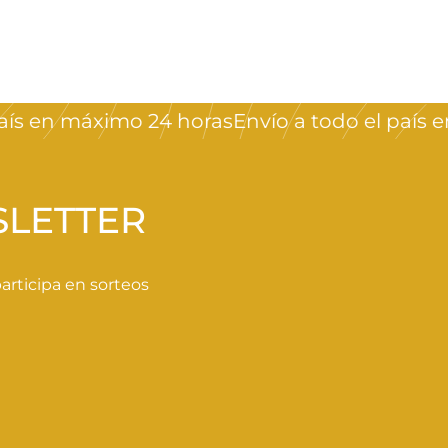
 en máximo 24 horas
Envío a todo el país en 
SLETTER
rticipa en sorteos