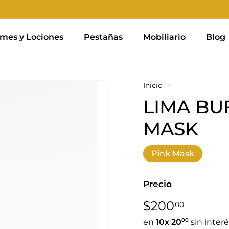
mes y Lociones
Pestañas
Mobiliario
Blog
Inicio
>
LIMA BUF
MASK
Pink Mask
Precio
Precio
$200,0
$200
00
habitual
00
en
10x
20
sin inter