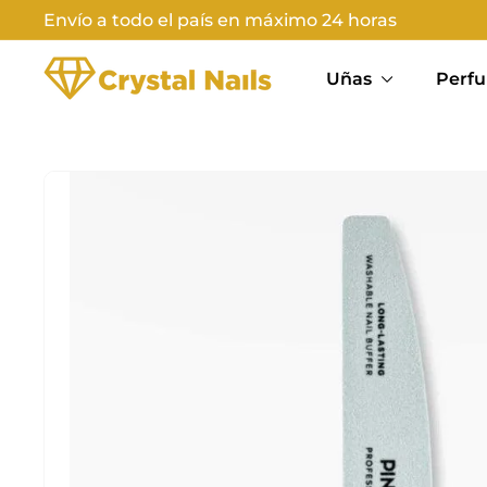
Ir
Envío a todo el país en máximo 24 horas
directamente
Diapositivas
C
al
pausa
Uñas
Perfu
contenido
R
Y
S
T
A
L
N
A
I
L
S