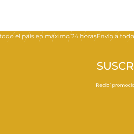
$
$200
00
2
0
0
o el país en máximo 24 horas
Envío a todo el
,
0
0
SUSCR
Recibí promocio