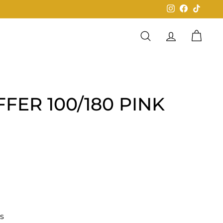
Instagram
Facebook
TikTok
Buscar
Cuenta
Carrit
FER 100/180 PINK
0
és