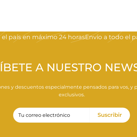
 país en máximo 24 horas
Envío a todo el país
ÍBETE A NUESTRO NEW
nes y descuentos especialmente pensados para vos, y pa
exclusivos.
Tu
Suscribir
Suscribir
correo
electrónico