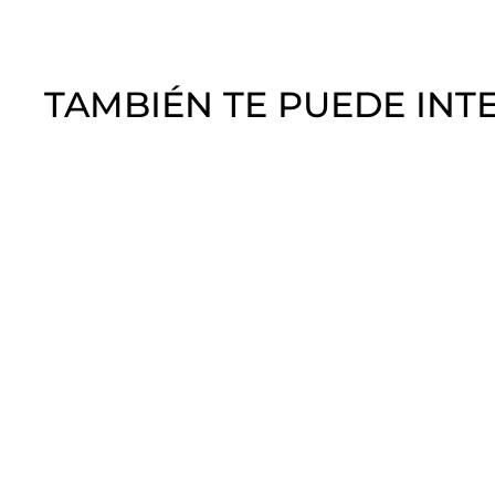
TAMBIÉN TE PUEDE INT
Lima buffer
100/180 Pink Mask
Pink Mask