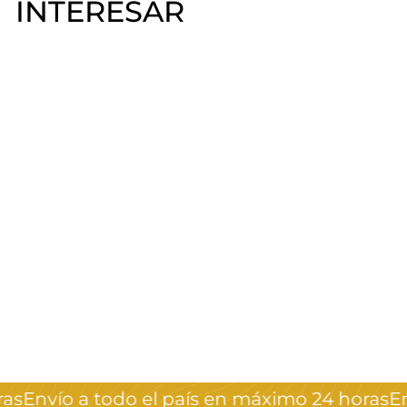
INTERESAR
Muestrario de uñas
coffin
Crystal Nails
$
$150
00
1
5
0
s
Envío a todo el país en máximo 24 horas
Env
,