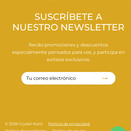
0
0
SUSCRÍBETE A
NUESTRO NEWSLETTER
Recibí promociones y descuentos
especialmente pensados para vos, y participa en
sorteos exclusivos.
Tu
Suscribir
correo
electrónico
© 2026 Crystal Nails
Política de privacidad
Política de reembolso
Política de envíos