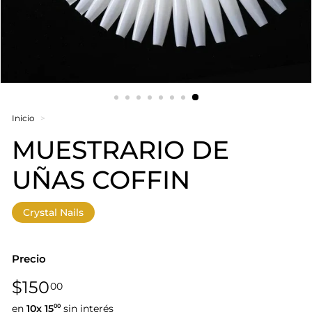
Inicio
>
MUESTRARIO DE
UÑAS COFFIN
Crystal Nails
Precio
Precio
$150,00
$150
00
habitual
en
10x
15
sin interés
00