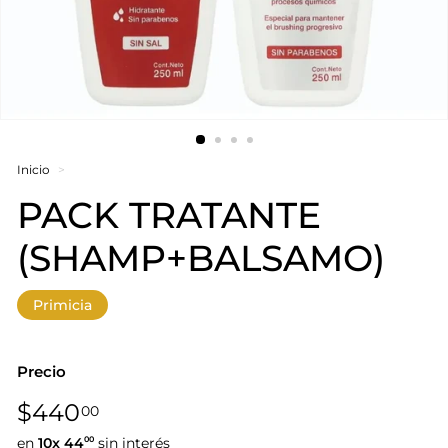
Inicio
>
PACK TRATANTE
(SHAMP+BALSAMO)
Primicia
Precio
Precio
$440,00
$440
00
habitual
en
10x
44
sin interés
00