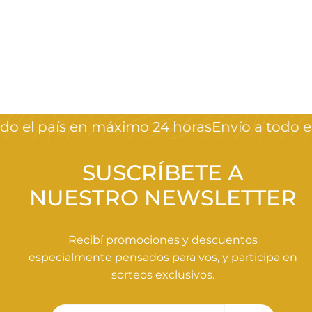
Pack tratante
(shamp+balsamo)
Primicia
$
$440
00
4
4
0
o el país en máximo 24 horas
Envío a todo el
,
0
0
SUSCRÍBETE A
NUESTRO NEWSLETTER
Recibí promociones y descuentos
especialmente pensados para vos, y participa en
sorteos exclusivos.
Tu
Suscribir