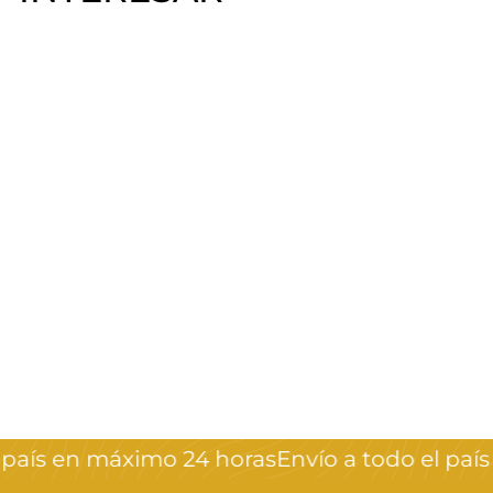
Papel oro / plata en
pote
Crystal Nails
$
$130
00
1
3
0
país en máximo 24 horas
Envío a todo el país
,