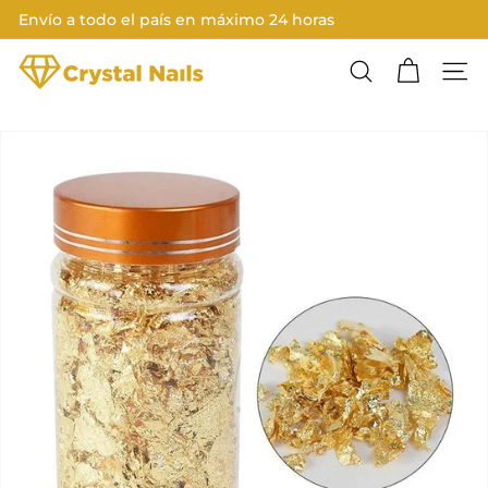
Ir
Envío a todo el país en máximo 24 horas
directamente
Diapositivas
al
C
pausa
contenido
Buscar
Nave
R
Y
S
T
A
L
N
A
I
L
S