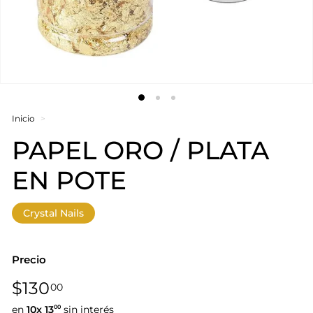
Inicio
>
PAPEL ORO / PLATA
EN POTE
Crystal Nails
Precio
Precio
$130,00
$130
00
habitual
en
10x
13
sin interés
00