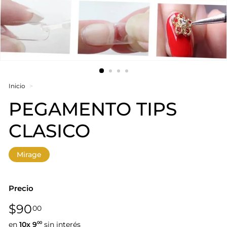
Inicio
>
PEGAMENTO TIPS
CLASICO
Mirage
Precio
Precio
$90,00
$90
00
habitual
en
10x
9
sin interés
00