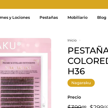
mes y Lociones
Pestañas
Mobiliario
Blog
Inicio
>
PESTAÑ
COLORED
H36
Nagaraku
Precio
Precio
Precio
$399,0
$399
$299
00
0