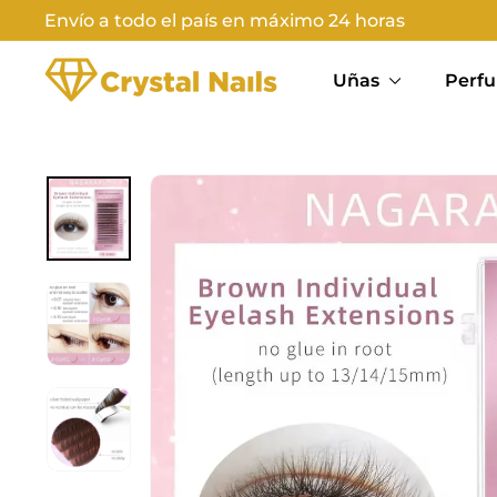
Ir
Envío a todo el país en máximo 24 horas
directamente
Diapositivas
C
al
pausa
Uñas
Perfu
contenido
R
Y
S
T
A
L
N
A
I
L
S