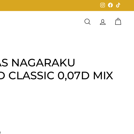
Instagram
Facebook
TikTok
Buscar
Cuenta
Carrit
AS NAGARAKU
 CLASSIC 0,07D MIX
0
$299,00
0