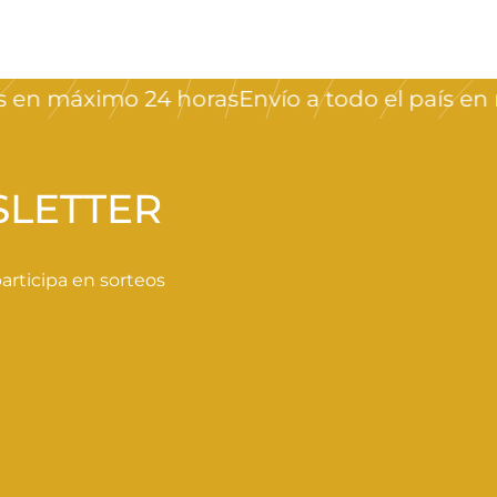
n máximo 24 horas
Envío a todo el país en má
SLETTER
rticipa en sorteos