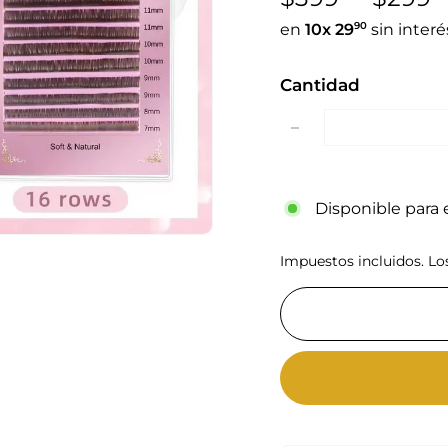
habitual
de
90
en
10x
29
sin interé
oferta
Cantidad
−
Disponible para e
Impuestos incluidos. L