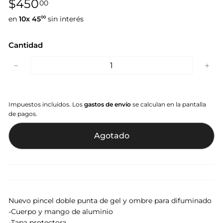
$450,00
$450
00
habitual
en
10x
45
sin interés
00
Cantidad
−
+
Impuestos incluidos. Los
gastos de envío
se calculan en la pantalla
de pagos.
Agotado
Nuevo pincel doble punta de gel y ombre para difuminado
-Cuerpo y mango de aluminio
-Tapa protectora