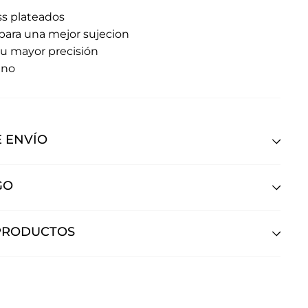
rss plateados
para una mejor sujecion
su mayor precisión
fino
 ENVÍO
GO
PRODUCTOS