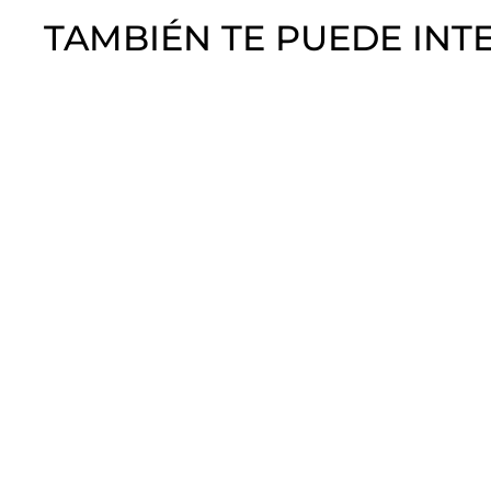
TAMBIÉN TE PUEDE INT
AGOTADO
Pincel Linner
Diamond 11 mm
Crystal Nails
Crystal Nails
$
$450
00