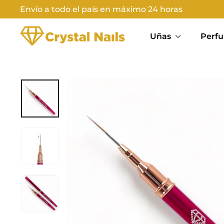
Ir
Envío a todo el país en máximo 24 horas
directamente
Diapositivas
C
al
pausa
Uñas
Perfu
contenido
R
Y
S
T
A
L
N
A
I
L
S