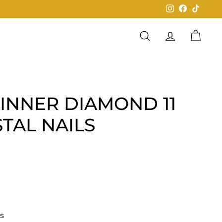
Instagram
Facebook
TikTok
Buscar
Cuenta
Carrit
LINNER DIAMOND 11
TAL NAILS
0
és