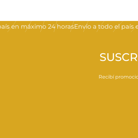
4
5
0
s en máximo 24 horas
Envío a todo el país en
,
0
0
SUSCR
Recibí promocio