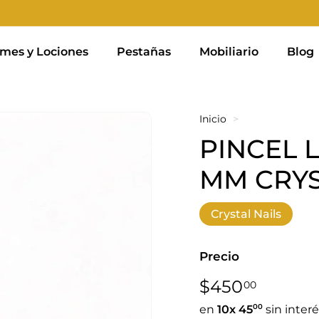
mes y Lociones
Pestañas
Mobiliario
Blog
Inicio
>
PINCEL 
MM CRYS
Crystal Nails
Precio
Precio
$450,0
$450
00
habitual
00
en
10x
45
sin inter