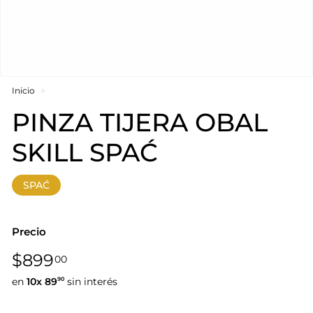
Inicio
>
PINZA TIJERA OBAL
SKILL SPAĆ
SPAĆ
Precio
Precio
$899,00
$899
00
habitual
en
10x
89
sin interés
90