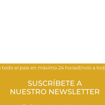
Pinza Tijera Obal
Skill SPAĆ
SPAĆ
$
$899
00
8
9
9
todo el país en máximo 24 horas
Envío a todo
,
0
0
SUSCRÍBETE A
NUESTRO NEWSLETTER