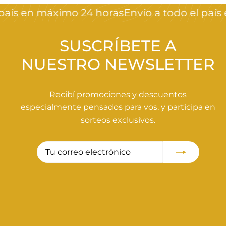
d
país en máximo 24 horas
Envío a todo el país 
e
$
5
SUSCRÍBETE A
3
NUESTRO NEWSLETTER
0
,
0
Recibí promociones y descuentos
0
especialmente pensados para vos, y participa en
sorteos exclusivos.
Tu
Suscribir
correo
electrónico