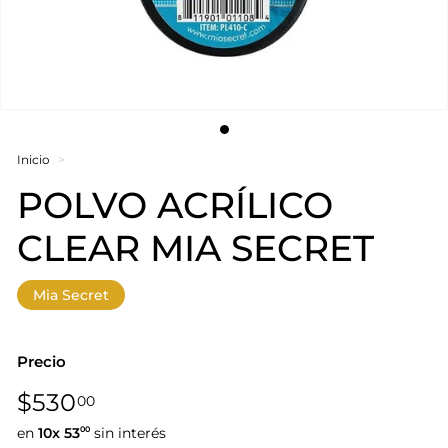
Inicio
>
POLVO ACRÍLICO
CLEAR MIA SECRET
Mia Secret
Precio
Precio
$530,00
$530
00
habitual
en
10x
53
sin interés
00