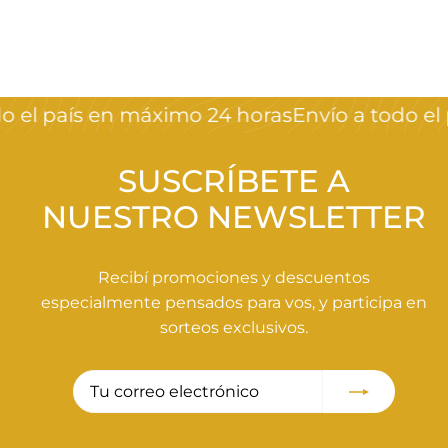
D
$660
00
Desde
e
s
d
 el país en máximo 24 horas
Envío a todo el 
e
$
6
SUSCRÍBETE A
6
NUESTRO NEWSLETTER
0
,
0
Recibí promociones y descuentos
0
especialmente pensados para vos, y participa en
sorteos exclusivos.
Tu
Suscribir
correo
electrónico