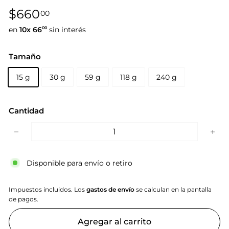
Precio
Precio
$660,00
$660
00
habitual
de
en
10x
66
sin interés
00
oferta
Tamaño
15 g
30 g
59 g
118 g
240 g
Cantidad
−
+
Disponible para envío o retiro
Impuestos incluidos. Los
gastos de envío
se calculan en la pantalla
de pagos.
Agregar al carrito