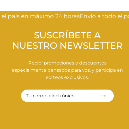
s
d
l país en máximo 24 horas
Envío a todo el pa
e
$
9
SUSCRÍBETE A
5
NUESTRO NEWSLETTER
0
,
0
Recibí promociones y descuentos
0
especialmente pensados para vos, y participa en
sorteos exclusivos.
Tu
Suscribir
correo
electrónico