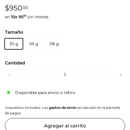
Precio
$950,00
$950
00
habitual
en
10x
95
sin interés
00
Tamaño
30 g
59 g
118 g
Cantidad
−
+
Disponible para envío o retiro
Impuestos incluidos. Los
gastos de envío
se calculan en la pantalla
de pagos.
Agregar al carrito