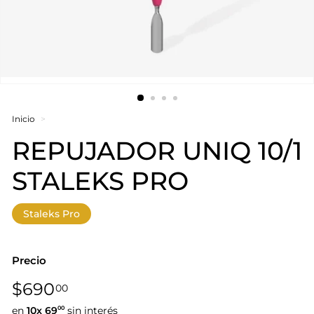
Inicio
>
REPUJADOR UNIQ 10/1
STALEKS PRO
Staleks Pro
Precio
Precio
$690,00
$690
00
habitual
en
10x
69
sin interés
00