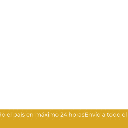
Repujador UNIQ
10/1 Staleks Pro
Staleks Pro
$
$690
00
6
9
0
o el país en máximo 24 horas
Envío a todo el 
,
0