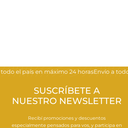
Toalla depilatorias
Crystal Nails
$
$499
00
4
9
9
odo el país en máximo 24 horas
Envío a todo 
,
0
0
SUSCRÍBETE A
NUESTRO NEWSLETTER
Recibí promociones y descuentos
especialmente pensados para vos, y participa en