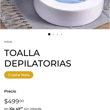
Inicio
>
TOALLA
DEPILATORIAS
Crystal Nails
Precio
Precio
$499,00
$499
00
habitual
en
10x
49
sin interés
90