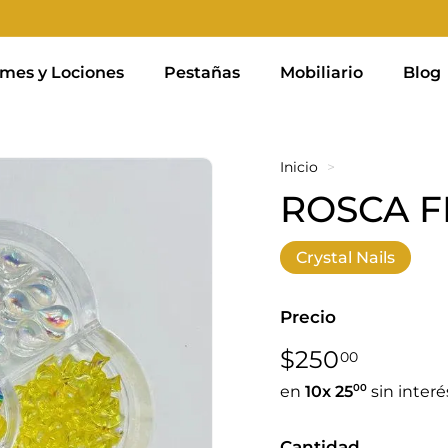
mes y Lociones
Pestañas
Mobiliario
Blog
Inicio
>
ROSCA F
Crystal Nails
Precio
Precio
$250,0
$250
00
habitual
00
en
10x
25
sin interé
Cantidad