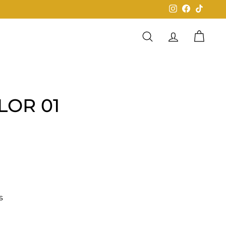
Instagram
Facebook
TikTok
Buscar
Cuenta
Carrit
LOR 01
0
s