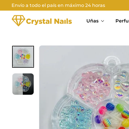
Ir
Envío a todo el país en máximo 24 horas
directamente
Diapositivas
C
al
pausa
Uñas
Perfu
contenido
R
Y
S
T
A
L
N
A
I
L
S