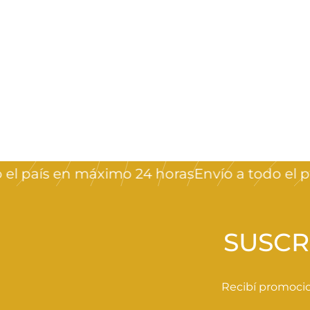
Rosca flor 01
Crystal Nails
$
$250
00
2
5
0
 país en máximo 24 horas
Envío a todo el país
,
0
0
SUSCR
Recibí promocio