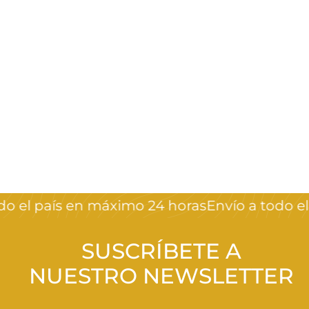
Sello y placa de
stamping
Crystal Nails
$
$59
00
5
9
,
o el país en máximo 24 horas
Envío a todo el 
0
0
SUSCRÍBETE A
NUESTRO NEWSLETTER