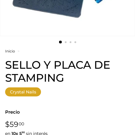
Inicio
>
SELLO Y PLACA DE
STAMPING
Crystal Nails
Precio
Precio
$59,00
$59
00
habitual
en
10x
5
sin interés
90