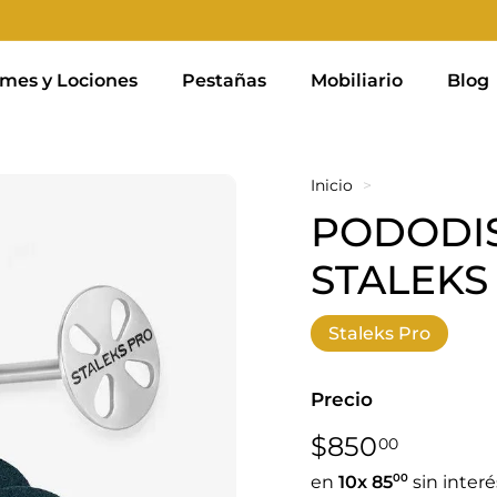
mes y Lociones
Pestañas
Mobiliario
Blog
Inicio
>
PODODI
STALEKS
Staleks Pro
Precio
Precio
$850,0
$850
00
habitual
00
en
10x
85
sin interé