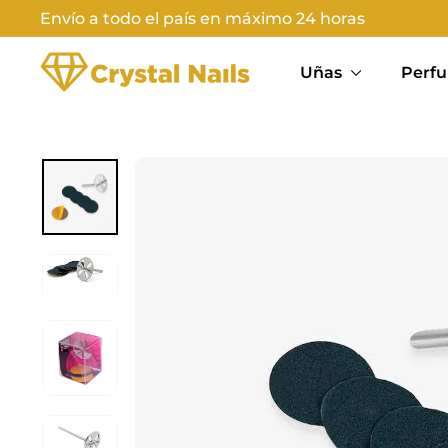
Ir
Envío a todo el país en máximo 24 horas
directamente
Diapositivas
C
al
pausa
Uñas
Perfu
contenido
R
Y
S
T
A
L
N
A
I
L
S