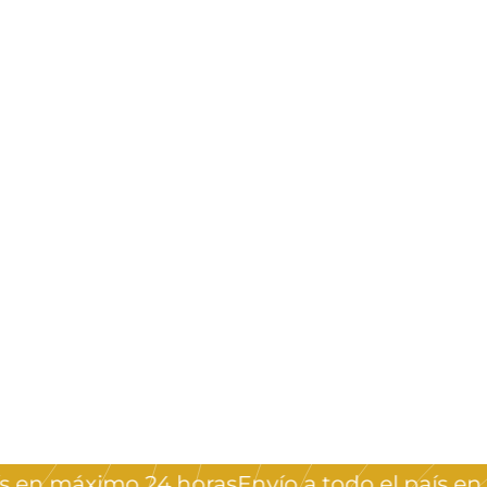
Pododisc
20mm/25mm
Staleks Pro
Staleks Pro
$
$850
00
8
5
0
en máximo 24 horas
Envío a todo el país en m
,