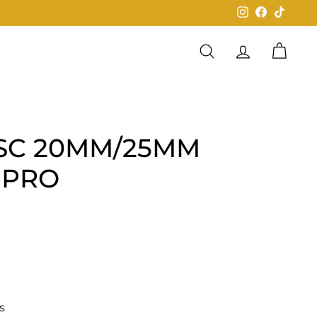
Instagram
Facebook
TikTok
Buscar
Cuenta
Carrit
SC 20MM/25MM
 PRO
0
s