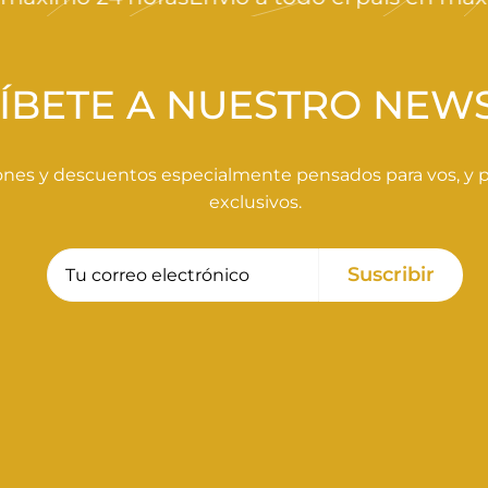
ÍBETE A NUESTRO NEW
nes y descuentos especialmente pensados para vos, y pa
exclusivos.
Tu
Suscribir
Suscribir
correo
electrónico