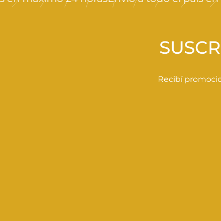
0
0
SUSCR
Recibí promocio