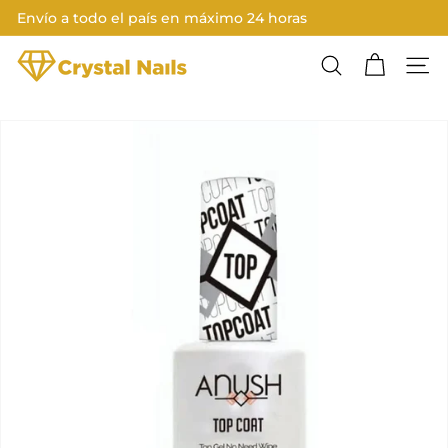
Ir
Envío a todo el país en máximo 24 horas
directamente
Diapositivas
al
C
pausa
contenido
Buscar
Nave
R
Y
S
T
A
L
N
A
I
L
S