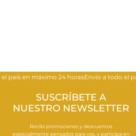
AGOTADO
Top coat anush
Crystal Nails
$
$490
00
4
9
0
el país en máximo 24 horas
Envío a todo el p
,
0
0
SUSCRÍBETE A
NUESTRO NEWSLETTER
Recibí promociones y descuentos
especialmente pensados para vos, y participa en