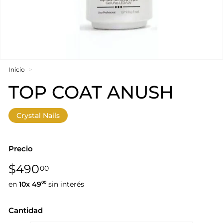
Inicio
>
TOP COAT ANUSH
Crystal Nails
Precio
Precio
$490,00
$490
00
habitual
en
10x
49
sin interés
00
Cantidad