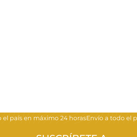
Top coat granite
Mia secret
Crystal Nails
$
$950
00
9
5
0
el país en máximo 24 horas
Envío a todo el p
,
0
0