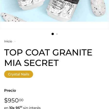
Inicio
>
TOP COAT GRANITE
MIA SECRET
Crystal Nails
Precio
Precio
$950,00
$950
00
habitual
en
10x
95
sin interés
00